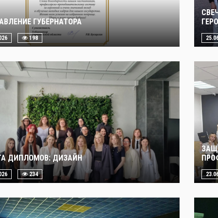
СВЕ
АВЛЕНИЕ ГУБЕРНАТОРА
ГЕР
026
198
25.0
ЗАЩ
А ДИПЛОМОВ: ДИЗАЙН
ПРО
026
234
23.0