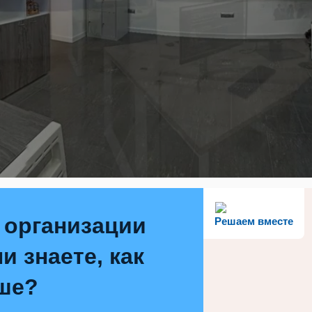
 организации
Решаем вместе
и знаете, как
ше?