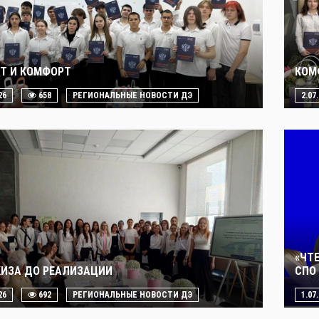
Т И КОМФОРТ
КОМ
26
658
РЕГИОНАЛЬНЫЕ НОВОСТИ ДЭ
2.07
«ЧТ
КИЗА ДО РЕАЛИЗАЦИИ
СПО 
26
692
РЕГИОНАЛЬНЫЕ НОВОСТИ ДЭ
1.07