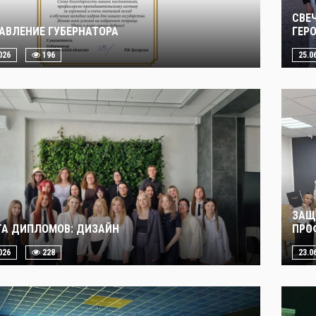
СВЕ
АВЛЕНИЕ ГУБЕРНАТОРА
ГЕР
026
196
25.0
ЗАЩ
А ДИПЛОМОВ: ДИЗАЙН
ПРО
026
228
23.0