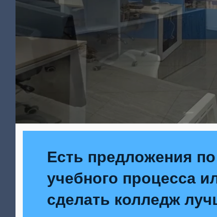
Есть предложения по
учебного процесса ил
сделать колледж луч