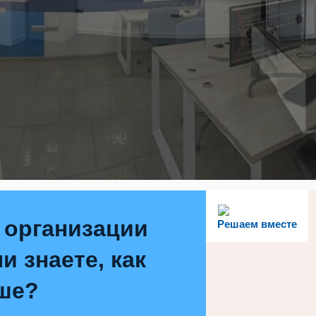
 организации
Решаем вместе
и знаете, как
ше?