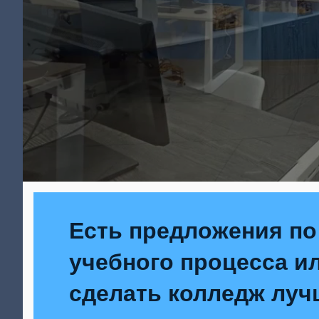
Есть предложения по
учебного процесса ил
сделать колледж луч