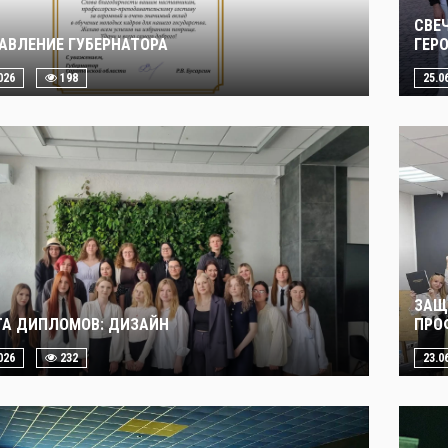
СВЕ
АВЛЕНИЕ ГУБЕРНАТОРА
ГЕР
026
198
25.0
ЗАЩ
А ДИПЛОМОВ: ДИЗАЙН
ПРО
026
232
23.0