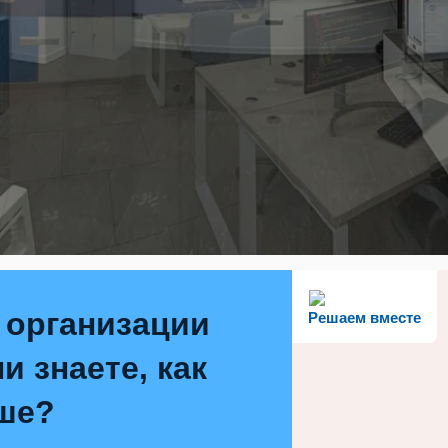
 организации
Решаем вместе
и знаете, как
ше?