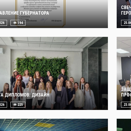
СВЕ
АВЛЕНИЕ ГУБЕРНАТОРА
ГЕР
026
194
25.0
ЗАЩ
А ДИПЛОМОВ: ДИЗАЙН
ПРО
026
225
23.0