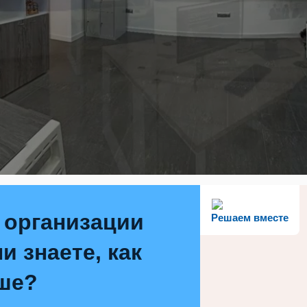
 организации
Решаем вместе
и знаете, как
ше?