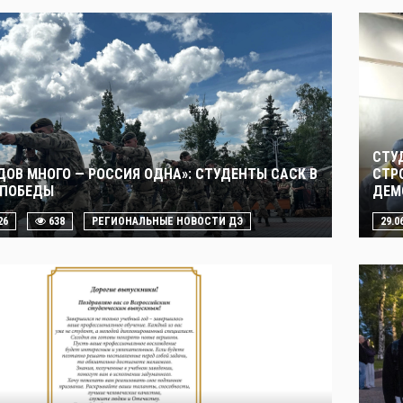
СТУ
ДОВ МНОГО — РОССИЯ ОДНА»: СТУДЕНТЫ САСК В
СТР
 ПОБЕДЫ
ДЕМ
26
638
РЕГИОНАЛЬНЫЕ НОВОСТИ ДЭ
29.0