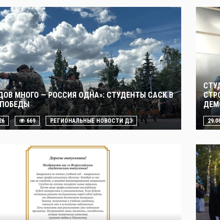
СТУ
ДОВ МНОГО — РОССИЯ ОДНА»: СТУДЕНТЫ САСК В
СТР
 ПОБЕДЫ
ДЕМ
26
669
РЕГИОНАЛЬНЫЕ НОВОСТИ ДЭ
29.0