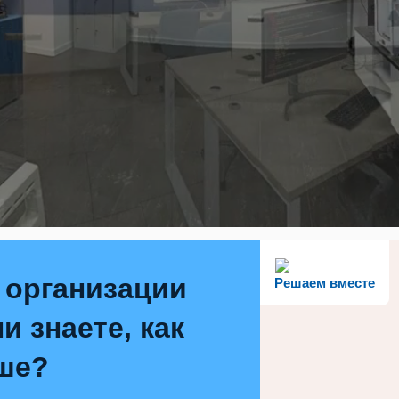
 организации
Решаем вместе
и знаете, как
ше?