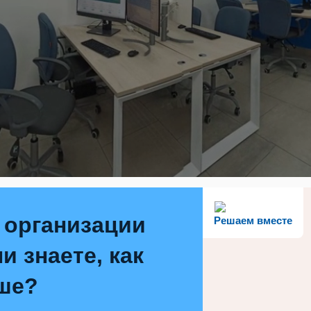
 организации
Решаем вместе
и знаете, как
ше?