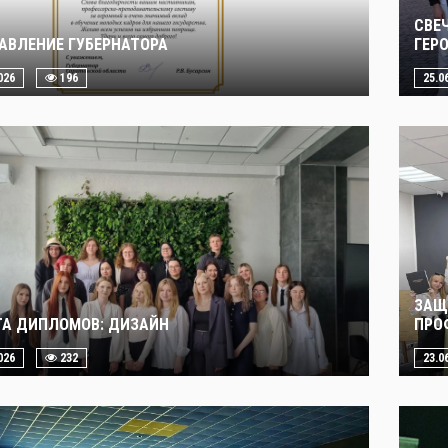
СВЕ
АВЛЕНИЕ ГУБЕРНАТОРА
ГЕР
026
196
25.0
ЗАЩ
А ДИПЛОМОВ: ДИЗАЙН
ПРО
026
232
23.0