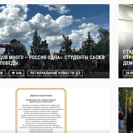
СТУ
ДОВ МНОГО — РОССИЯ ОДНА»: СТУДЕНТЫ САСК В
СТР
 ПОБЕДЫ
ДЕМ
26
646
РЕГИОНАЛЬНЫЕ НОВОСТИ ДЭ
29.0