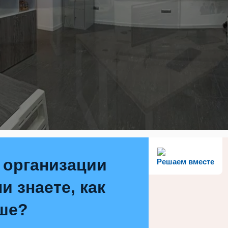
 организации
Решаем вместе
и знаете, как
ше?