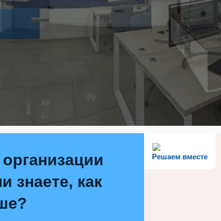
 организации
Решаем вместе
и знаете, как
ше?