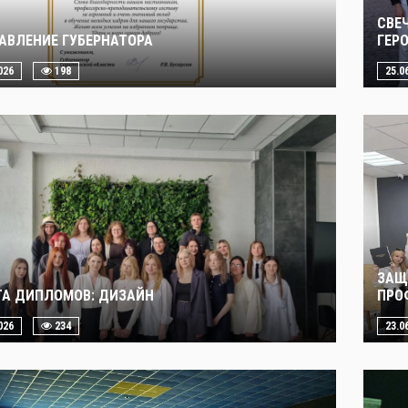
СВЕ
АВЛЕНИЕ ГУБЕРНАТОРА
ГЕР
026
198
25.0
ЗАЩ
А ДИПЛОМОВ: ДИЗАЙН
ПРО
026
234
23.0