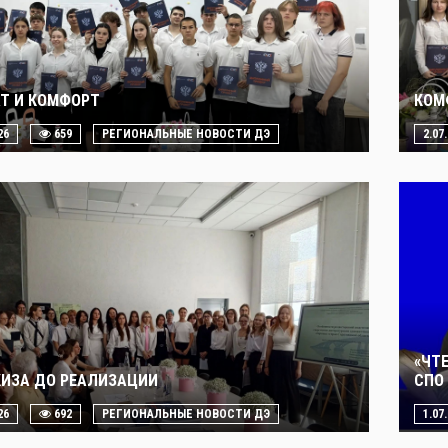
Т И КОМФОРТ
КОМ
26
659
РЕГИОНАЛЬНЫЕ НОВОСТИ ДЭ
2.07
«ЧТ
КИЗА ДО РЕАЛИЗАЦИИ
СПО 
26
692
РЕГИОНАЛЬНЫЕ НОВОСТИ ДЭ
1.07