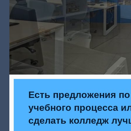
Есть предложения по
учебного процесса ил
сделать колледж луч