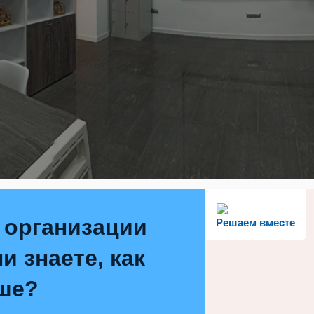
 организации
Решаем вместе
и знаете, как
ше?