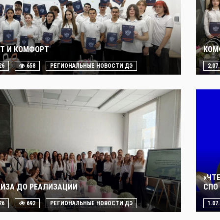
Т И КОМФОРТ
КОМ
26
658
РЕГИОНАЛЬНЫЕ НОВОСТИ ДЭ
2.07
«ЧТ
КИЗА ДО РЕАЛИЗАЦИИ
СПО 
26
692
РЕГИОНАЛЬНЫЕ НОВОСТИ ДЭ
1.07