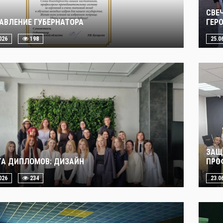
СВЕ
АВЛЕНИЕ ГУБЕРНАТОРА
ГЕР
026
198
25.0
ЗАЩ
А ДИПЛОМОВ: ДИЗАЙН
ПРО
026
234
23.0