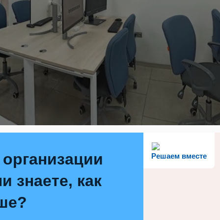
 организации
Решаем вместе
и знаете, как
ше?