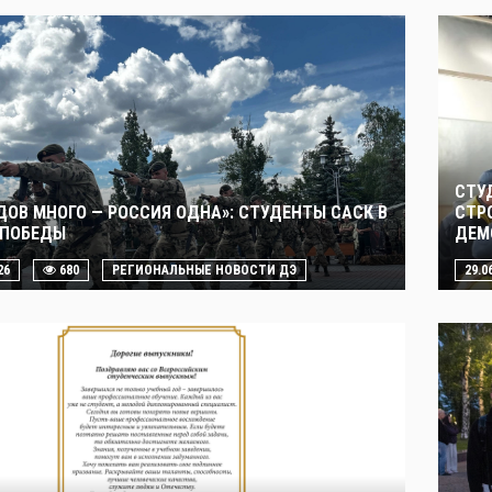
СТУ
ДОВ МНОГО — РОССИЯ ОДНА»: СТУДЕНТЫ САСК В
СТР
 ПОБЕДЫ
ДЕМ
26
680
РЕГИОНАЛЬНЫЕ НОВОСТИ ДЭ
29.0