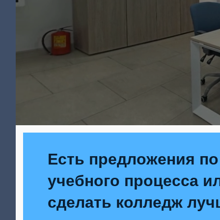
Есть предложения по
учебного процесса ил
сделать колледж луч