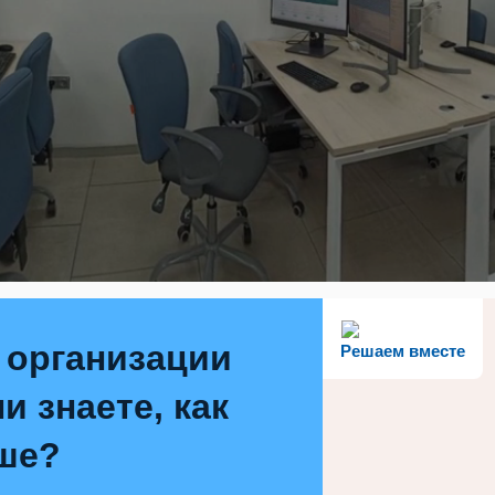
 организации
Решаем вместе
и знаете, как
ше?