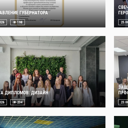
СВЕ
АВЛЕНИЕ ГУБЕРНАТОРА
ГЕР
026
198
25.0
ЗАЩ
А ДИПЛОМОВ: ДИЗАЙН
ПРО
026
234
23.0