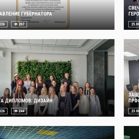
СВЕ
АВЛЕНИЕ ГУБЕРНАТОРА
ГЕР
026
207
25.0
ЗАЩ
А ДИПЛОМОВ: ДИЗАЙН
ПРО
026
244
23.0