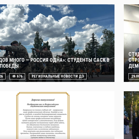
СТУ
ДОВ МНОГО — РОССИЯ ОДНА»: СТУДЕНТЫ САСК В
СТР
 ПОБЕДЫ
ДЕМ
26
676
РЕГИОНАЛЬНЫЕ НОВОСТИ ДЭ
29.0