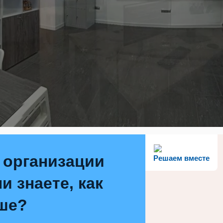
 организации
Решаем вместе
и знаете, как
ше?