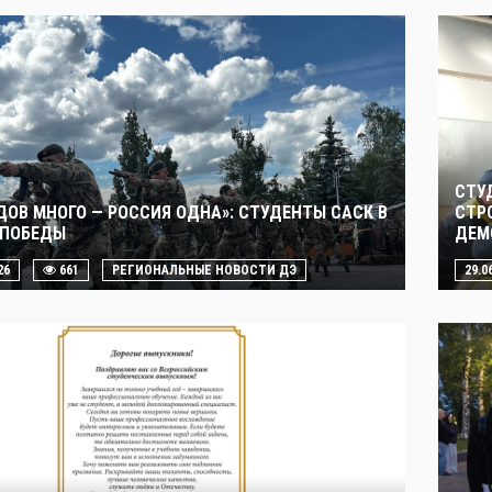
СТУ
ДОВ МНОГО — РОССИЯ ОДНА»: СТУДЕНТЫ САСК В
СТР
 ПОБЕДЫ
ДЕМ
26
661
РЕГИОНАЛЬНЫЕ НОВОСТИ ДЭ
29.0