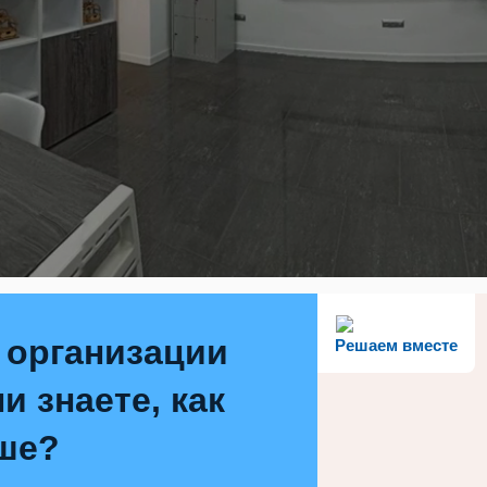
 организации
Решаем вместе
и знаете, как
ше?