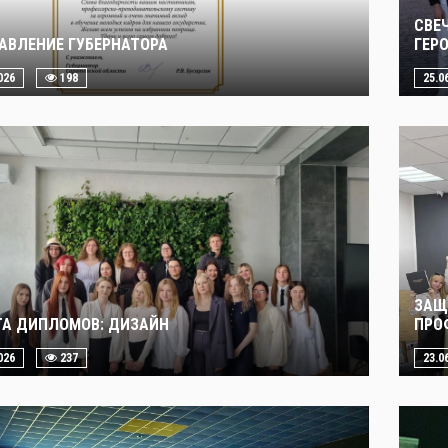
СВЕ
АВЛЕНИЕ ГУБЕРНАТОРА
ГЕР
026
198
25.0
ЗАЩ
А ДИПЛОМОВ: ДИЗАЙН
ПРО
026
237
23.0