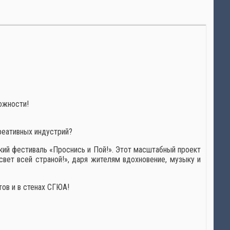
ожности!
реативных индустрий?
кий фестиваль «Проснись и Пой!». Этот масштабный проект
вет всей страной!», даря жителям вдохновение, музыку и
ов и в стенах СГЮА!