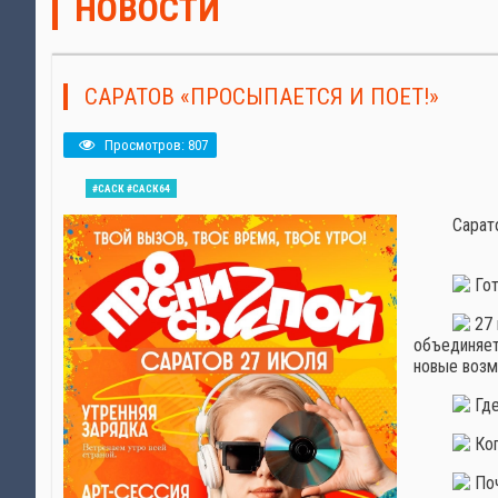
НОВОСТИ
САРАТОВ «ПРОСЫПАЕТСЯ И ПОЕТ!»
Просмотров: 807
#САСК #САСК64
Сарат
Гот
27 
объединяет
новые возм
Где
Ког
Поч