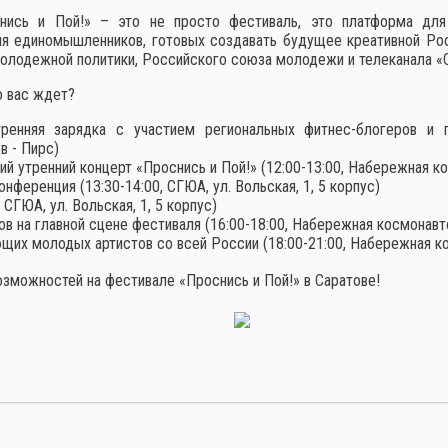
нись и Пой!» – это не просто фестиваль, это платформа для
я единомышленников, готовых создавать будущее креативной Рос
олодежной политики, Российского союза молодежи и телеканала «
 вас ждет?
енняя зарядка с участием региональных фитнес-блогеров и пр
в - Пирс)
й утренний концерт «Проснись и Пой!» (12:00-13:00, Набережная к
нференция (13:30-14:00, СГЮА, ул. Вольская, 1, 5 корпус)
СГЮА, ул. Вольская, 1, 5 корпус)
 на главной сцене фестиваля (16:00-18:00, Набережная космонавто
щих молодых артистов со всей России (18:00-21:00, Набережная ко
возможностей на фестивале «Проснись и Пой!» в Саратове!