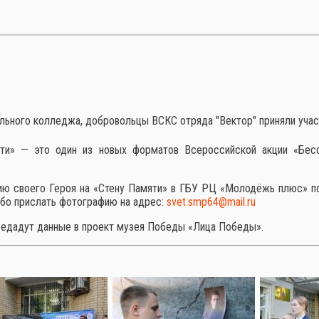
ьного колледжа, добровольцы ВСКС отряда "Вектор" приняли участи
и» — это один из новых форматов Всероссийской акции «Бесс
ю своего Героя на «Стену Памяти» в ГБУ РЦ «Молодёжь плюс» по 
ибо прислать фотографию на адрес:
svet.smp64@mail.ru
редадут данные в проект музея Победы «Лица Победы».