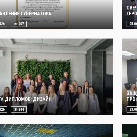
СВЕ
АВЛЕНИЕ ГУБЕРНАТОРА
ГЕР
026
207
25.0
ЗАЩ
А ДИПЛОМОВ: ДИЗАЙН
ПРО
026
244
23.0