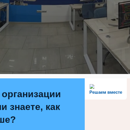
 организации
Решаем вместе
и знаете, как
ше?