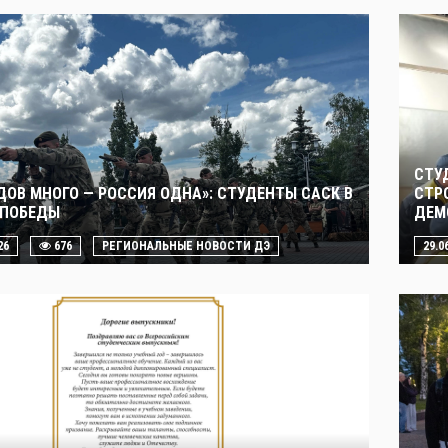
СТУ
ДОВ МНОГО — РОССИЯ ОДНА»: СТУДЕНТЫ САСК В
СТР
 ПОБЕДЫ
ДЕМ
26
676
РЕГИОНАЛЬНЫЕ НОВОСТИ ДЭ
29.0