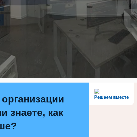
 организации
Решаем вместе
и знаете, как
ше?