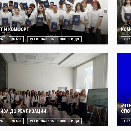
Т И КОМФОРТ
КОМ
26
658
РЕГИОНАЛЬНЫЕ НОВОСТИ ДЭ
2.07
«ЧТ
КИЗА ДО РЕАЛИЗАЦИИ
СПО 
26
690
РЕГИОНАЛЬНЫЕ НОВОСТИ ДЭ
1.07