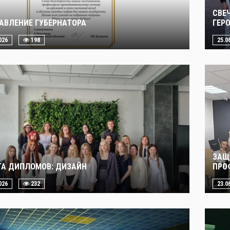
СВЕ
АВЛЕНИЕ ГУБЕРНАТОРА
ГЕР
026
198
25.0
ЗАЩ
А ДИПЛОМОВ: ДИЗАЙН
ПРО
026
232
23.0