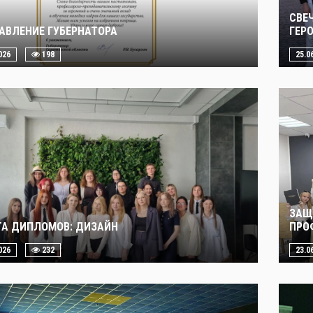
СВЕ
АВЛЕНИЕ ГУБЕРНАТОРА
ГЕР
026
198
25.0
ЗАЩ
А ДИПЛОМОВ: ДИЗАЙН
ПРО
026
232
23.0