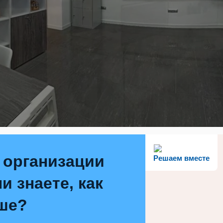
 организации
Решаем вместе
и знаете, как
ше?