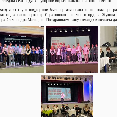
олледжа «Наследие» в упорной борьбе заняла почетное II место!
оманд и их групп поддержки была организована концертная прог
ратова, а также оркестр Саратовского военного ордена Жукова 
ра Александра Мальцева. Поздравляем нашу команду и желаем да