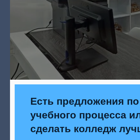
Есть предложения по
учебного процесса ил
сделать колледж луч