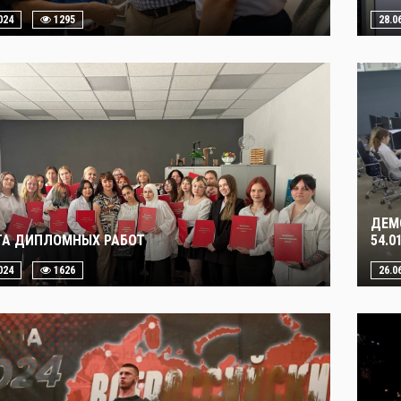
024
1295
28.0
ДЕМ
А ДИПЛОМНЫХ РАБОТ
54.
024
1626
26.0