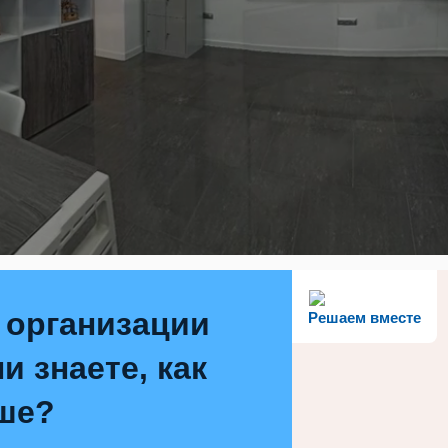
 организации
Решаем вместе
и знаете, как
ше?