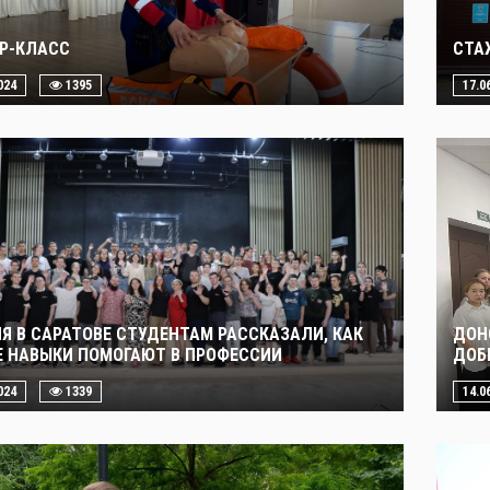
Р-КЛАСС
СТА
024
1395
17.0
НЯ В САРАТОВЕ СТУДЕНТАМ РАССКАЗАЛИ, КАК
ДОН
Е НАВЫКИ ПОМОГАЮТ В ПРОФЕССИИ
ДОБ
024
1339
14.0