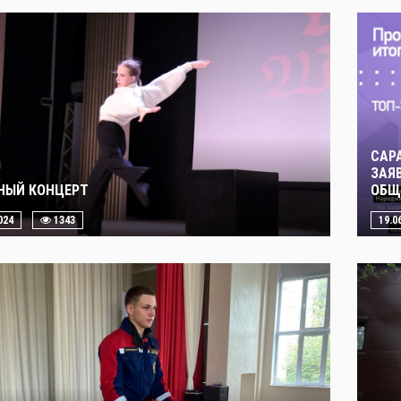
САР
ЗАЯ
НЫЙ КОНЦЕРТ
ОБЩ
024
1343
19.0