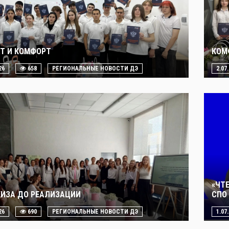
Т И КОМФОРТ
КОМ
26
658
РЕГИОНАЛЬНЫЕ НОВОСТИ ДЭ
2.07
«ЧТ
КИЗА ДО РЕАЛИЗАЦИИ
СПО 
26
690
РЕГИОНАЛЬНЫЕ НОВОСТИ ДЭ
1.07