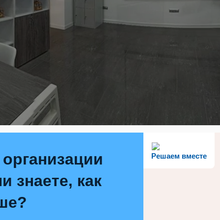
 организации
Решаем вместе
и знаете, как
ше?