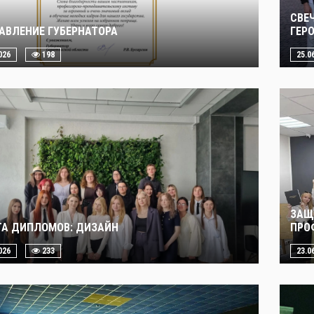
СВЕ
АВЛЕНИЕ ГУБЕРНАТОРА
ГЕР
026
198
25.0
ЗАЩ
А ДИПЛОМОВ: ДИЗАЙН
ПРО
026
233
23.0